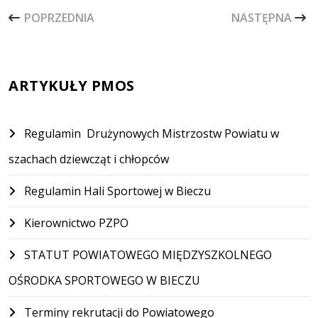
POPRZEDNIA STRONA: STATUT PZPO BIECZ
NASTĘPNA STR
POPRZEDNIA
NASTĘPNA
ARTYKUŁY PMOS
Regulamin Drużynowych Mistrzostw Powiatu w
szachach dziewcząt i chłopców
Regulamin Hali Sportowej w Bieczu
Kierownictwo PZPO
STATUT POWIATOWEGO MIĘDZYSZKOLNEGO
OŚRODKA SPORTOWEGO W BIECZU
Terminy rekrutacji do Powiatowego